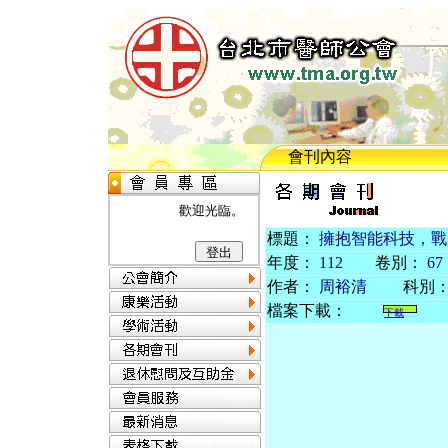
會刊內容
歡迎光臨。
標題：
擁抱智能科技，戰
年度：
112
卷別：
67
作者：
周裕清
科別
檔案下載：
下載