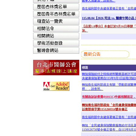
醫事人員參加，請查照。
衛生福利部中央健保署修正發布「全民
115.08.04【2026 司法 vs. 醫
【品質1.8學分】本會訂於9月16日舉
加。
標題
轉知保險給付之特殊材料醫療器材許可證
央健康保險署將自115年9月1日起取消給
轉知衛生福利部函文有關「勞動部就醫
釋」，請查照。
有關急診診察費(01015C)申赧相關規定
轉知衛生福利部函知「全民健康保險藥物給
以衛部保字第1151260314號令修正
衛生福利部中央健保署修正發布「全民
轉知「全民健康保險醫療服務給付項目及
1150126750號令修正發布，自115年8