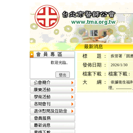
最新消息
標 題 ：
疾管署「因應
歡迎光臨。
發佈日期 ：
2026/1/30
檔案下載 ：
檔案下載 :
大 綱 ：
依據衛生福利部
.............
理。